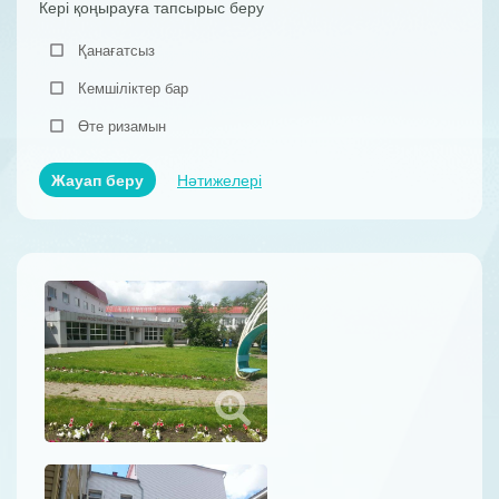
Кері қоңырауға тапсырыс беру
Қанағатсыз
Кемшіліктер бар
Өте ризамын
Жауап беру
Нәтижелері