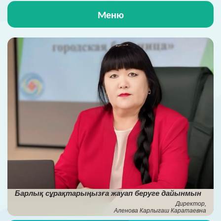
Меню
Басты бет
Аурухана туралы
Аурухана өмірі
Пациенттерге
МСҚ
СЖҚ қызметі
Барлық сұрақтарыңызға жауап беруге дайынмын
НҚА
Директор,
Аленова Карлыгаш Каратаевна