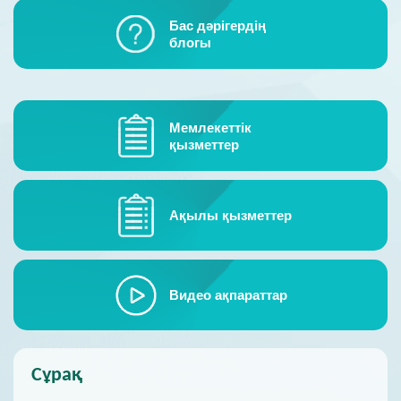
Қонақ кітабы
Бас дәрігердің
блогы
Байланыс
Мемлекеттік
қызметтер
Ақылы қызметтер
Видeо ақпараттар
Сұрақ