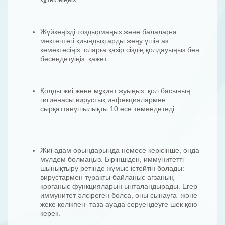
Жүйкеңізді тоздырмаңыз және балаларға
мектептегі қиындықтарды жеңу үшін аз
көмектесіңіз: оларға қазір сіздің қолдауыңыз бен
бәсеңдетуіңіз қажет.
Қолды жиі және мұқият жуыңыз: қол басының
гигиенасы вирустық инфекциялармен
сырқаттанушылықты 10 есе төмендетеді.
Жиі адам орындарында немесе керісінше, онда
мүлдем болмаңыз. Біріншіден, иммунитетті
шынықтыру ретінде жұмыс істейтін болады:
вирустармен тұрақты байланыс ағзаның
қорғаныс функцияларын ынталандырады. Егер
иммунитет әлсіреген болса, оны сынауға және
жеке көлікпен таза ауада серуендеуге шек қою
керек.