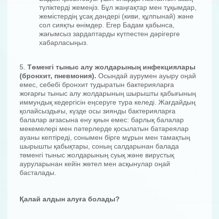
түліктерді жемеңіз. Бұл жаңғақтар мен тұқымдар,
жемістердің ұсақ дәндері (киви, құлпынай) және
сол сияқты өнімдер. Егер Бадам қабынса,
жағымсыз зардаптарды күтпестен дәрігерге
хабарласыңыз.
5.
Төменгі тыныс алу жолдарының инфекциялары
(бронхит, пневмония).
Осындай аурумен ауыру оңай
емес, себебі бронхит тудыратын бактерияларға
жоғарғы тыныс алу жолдарының шырышты қабығының
иммундық кедергісін еңсеруге тура келеді. Жағдайдың
қолайсыздығы, күзде осы зиянды бактерияларға
балалар ағзасына ену қиын емес: барлық балалар
мекемелері мен пәтерлерде қосылатын батареялар
ауаны кептіреді, сонымен бірге мұрын мен тамақтың
шырышты қабықтары, соның салдарынан балада
төменгі тыныс жолдарының суық және вирустық
ауруларынан кейін жөтел мен асқынулар оңай
басталады.
Қалай алдын алуға болады?