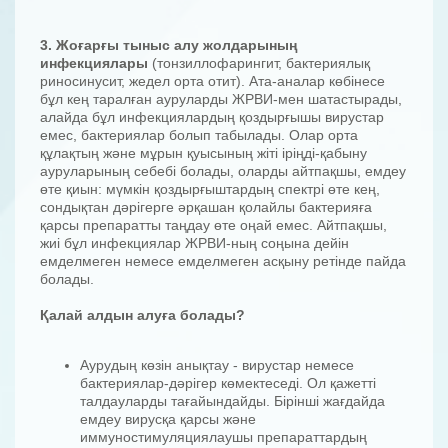
3. Жоғарғы тыныс алу жолдарының
инфекциялары
(тонзиллофарингит, бактериялық
риносинусит, жедел орта отит). Ата-аналар көбінесе
бұл кең таралған ауруларды ЖРВИ-мен шатастырады,
алайда бұл инфекциялардың қоздырғышы вирустар
емес, бактериялар болып табылады. Олар орта
құлақтың және мұрын қуысының жіті іріңді-қабыну
ауруларының себебі болады, оларды айтпақшы, емдеу
өте қиын: мүмкін қоздырғыштардың спектрі өте кең,
сондықтан дәрігерге әрқашан қолайлы бактерияға
қарсы препаратты таңдау өте оңай емес. Айтпақшы,
жиі бұл инфекциялар ЖРВИ-ның соңына дейін
емделмеген немесе емделмеген асқыну ретінде пайда
болады.
Қалай алдын алуға болады?
Аурудың көзін анықтау - вирустар немесе
бактериялар-дәрігер көмектеседі. Ол қажетті
талдауларды тағайындайды. Бірінші жағдайда
емдеу вирусқа қарсы және
иммуностимуляциялаушы препараттардың