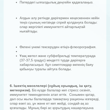
Пәтердегі ылғалдылық деңгейін қадағалаңыз.
Алдын алу ретінде дәрігермен кеңескеннен кейін
теңіз суының негізінде спрей қолдануға болады:
олар жергілікті иммунитетті айтарлықтай
нығайтады.
Өкпені үнемі тексеруден өтіңіз-флюорография.
Ұзақ жөтел және субфебрильді температурада
(37-37,5 градус) міндетті түрде дәрігерге
хабарласыңыз: бұл симптомдар өкпенің баяу
қабынуы туралы айтуға болады.
6. Ішектің мәселелері (сұйық орындық, іш қату,
метеоризм).
Біз күзде балалар көп стресс сезініп,
иммунитет төмендегенін атап өттік. Сонымен қатар,
дәл осы жылы балаларда тамақтану рационы өзгереді,
олар өзегі аз, ұн және ет көп жейді, сондай-ақ аз
қозғалады. Мұның бәрі ас қорытудың нашарлауына