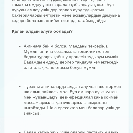
тамақты емдеу үшін шаралар қабылдауы қажет. Бұл
ауруды емдеу үшін дәрігерлер ауру тудыратын
бактерияларды өлтіретін және асқынулардың дамуына
кедергі болатын антибиотиктерді тағайындайды.
Қалай алдын алуға болады?
Ангинаға бейім болса, гланданы тексеріңіз.
Мүмкін, ангина созылмалы тонзиллитке тән
бадам тұрақты қабыну процесін тудыруы мүмкін.
Бадамды емдеуді дәрігер таңдауға көмектеседі-
ол оталық және отасыз болуы мүмкін.
Тұрақты ангиналарда алдын алу үшін шөптермен
шаюдың пайдасы мол. Бұл емшара ауыз қуысы
мен жұтқыншақты дезинфекциялап қана қоймай,
массаж арқылы қан құю арқылы шырышты
нығайтады. Шаю ересектер мен балалар үшін де
зиянсыз.
Бадам қабынбауы үшін оларды ластайтын азық-