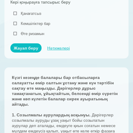
Кері қоңырауға тапсырыс беру
Қанағатсыз
Кемшіліктер бар
Өте ризамын
Жауап беру
Нәтижелері
Күзгі кезеңде балалары бар отбасыларға
салауатты өмір салтын ұстану және күн тәртібін
сақтау өте маңызды. Дәрігерлер дұрыс
тамақтанатын, ұйықтайтын, белсенді өмір сүретін
және көп күле
тін балалар сирек
ауыра
тының
айтады
.
1. Созылмалы аурулардың асқынуы.
Дәрігерлер
созылмалы ауруды ұзақ уақыт бойы созылатын
аурулар деп аталады, емдеуге қиын соғатын немесе
мүлдем емдеусіз қалып, уақыт өте келе өткір фазаға