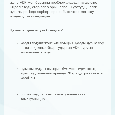
және АІЖ-мен бұрынғы проблемалардың күшеюіне
ықпал етеді, егер олар орын алса,. Түзетудің негізгі
құралы ретінде дәрігерлер пробиотиктер мен сау
емдәмді тағайындайды.
Қалай алдын алуға болады?
қолды мұқият және жиі жуыңыз. Қолды дұрыс жуу
патогенді микробтар тудырған АІЖ ауруын
толығымен жояды.
ыдысты мұқият жуыңыз: бұл үшін тұрмыстық
ыдыс жуу машиналарында 70 градус режимі өте
қолайлы.
сіз сенімді, сапалы азық-түлікпен ғана
тамақтаныңыз.