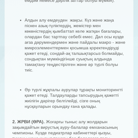
емдәм немесе дәрілік заттар болуы мүмкін).
Алдын алу емдеуден жақсы. Күз және жаңа
піскен азық-түліктердің, жемістер мен
көкөністердің қымбаттап келе жатқан бағалары,
олардан бас тартпау себебі емес. Дәл осы күзде
ағза дәрумендермен және пайдалы макро - және
микроэлементтермен қосымша қоректендіруді
қажет етеді, сондай-ақ талшықтарсыз болмайды,
сондықтан мүмкіндігінше суықтың алдында
тамақтану теңдестірілген және әр түрлі болуы
тиіс.
Әр түрлі жұқпалы аурулар тұрақты мониторингті
қажет етеді. Талдауларды тапсырудың қажетті
жиілігін дәрігер белгілейді, сізге оның
нұсқауларын орындау ғана қалады.
2
. ЖРВИ (ӨРА).
Жоғарғы тыныс алу жолдарын
зақымдайтын вирустық ауру-балалар емханасының
чемпионы. Күзде педиатрлар кабинеттері қызуы,