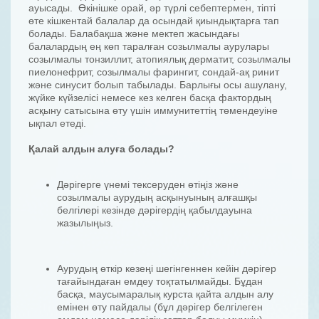
ауысады. Өкінішке орай, әр түрлі себептермен, тіпті
өте кішкентай балалар да осындай қиындықтарға тап
болады. Балабақша және мектеп жасындағы
балалардың ең көп таралған созылмалы аурулары
созылмалы тонзиллит, атопиялық дерматит, созылмалы
пиелонефрит, созылмалы фарингит, сондай-ақ ринит
және синусит болып табылады. Барлығы осы ашулану,
жүйке күйзелісі немесе кез келген басқа фактордың
асқыну сатысына өту үшін иммунитеттің төмендеуіне
ықпал етеді.
Қалай алдын алуға болады?
Дәрігерге үнемі тексеруден өтіңіз және
созылмалы аурудың асқынуының алғашқы
белгілері кезінде дәрігердің қабылдауына
жазылыңыз.
Аурудың өткір кезеңі шегінгеннен кейін дәрігер
тағайындаған емдеу тоқтатылмайды. Бұдан
басқа, маусымаралық курста қайта алдын алу
емінен өту пайдалы (бұл дәрігер белгілеген