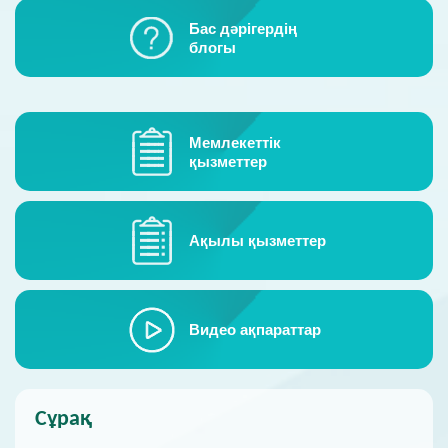
Қонақ кітабы
Бас дәрігердің
блогы
Байланыс
Мемлекеттік
қызметтер
Ақылы қызметтер
Видeо ақпараттар
Сұрақ