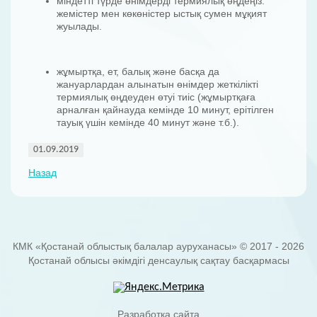
міндетті түрде өнімдерді термиялық өңдеңіз:
жемістер мен көкөністер ыстық сумен мұқият
жуылады.
жұмыртқа, ет, балық және басқа да
жануарлардан алынатын өнімдер жеткілікті
термиялық өңдеуден өтуі тиіс (жұмыртқаға
арналған қайнауда кемінде 10 минут, ерітілген
тауық үшін кемінде 40 минут және т.б.).
01.09.2019
Назад
КМК «Қостанай облыстық балалар ауруханасы» © 2017 - 2026
Қостанай облысы әкімдігі денсаулық сақтау басқармасы
Разработка сайта