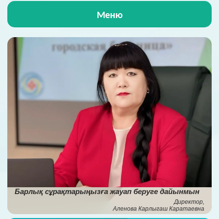
Меню
Басты бет
Аурухана туралы
Аурухана өмірі
Пациенттерге
МСҚ
СЖҚ қызметі
Барлық сұрақтарыңызға жауап беруге дайынмын
НҚА
Директор,
Аленова Карлыгаш Каратаевна