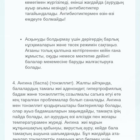
көмегімен жүргізіледі, екінші жағдайда (аурудың
ауыр ағымы кезінде) антибиотиктер
тағайындалады. Антибиотиктермен өзін-өзі
емдеуге болмайды!
Асқынуды болдырмау үшін дәрігердің барлық
нұсқамаларын және төсек режимін сақтаңыз.
Ағзаны толық қалпына келтіргеннен кейін ғана
жұмысты, оқуды немесе мектепке дейінгі
балалар мекемесіне баруды жалғастыруға
болады.
4. Ангина (баспа) (тонзиллит). Жалпы айтқанда,
балалардың тамағы жиі аденоидит, гипертрофиялық
бадам және тонзиллиттің созылмалы сатыға өтуі өте
кең таралған проблемалар болып саналады. Ангина
мен тонзиллит қоздырғыштары бактериялар болады,
олар ауыз бадамшаларын зақымдайды, тамақта ірің
пайда болады, ал аурудың өзі әлсіздік пен жоғары
температурамен жүреді. Ангина жиі мұрын
жұтқыншақтың қабынуы, вирустық ауру, кейде бала
тамақтың ашуына шағымданады. Бұл жағдайда ата-
аналар тонзиллиттің дамуына жол бермеу үшін