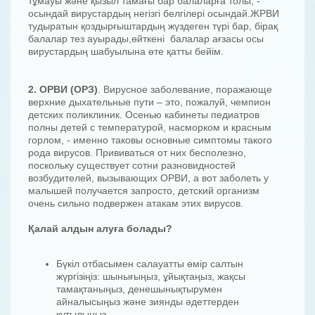
тұмауы және қызыл тамағы бар балаларға толы, -
осындай вирустардың негізгі белгілері осындай.ЖРВИ
тудыратын қоздырғыштардың жүздеген түрі бар, бірақ
балалар тез ауырады,өйткені балалар ағзасы осы
вирустардың шабуылына өте қатты бейім.
2. ОРВИ (ОРЗ)
. Вирусное заболевание, поражающе
верхние дыхательные пути – это, пожалуй, чемпион
детских поликлиник. Осенью кабинеты педиатров
полны детей с температурой, насморком и красным
горлом, - именно таковы основные симптомы такого
рода вирусов. Прививаться от них бесполезно,
поскольку существует сотни разновидностей
возбудителей, вызывающих ОРВИ, а вот заболеть у
малышей получается запросто, детский организм
очень сильно подвержен атакам этих вирусов.
Қалай алдын алуға болады?
Бүкіл отбасымен салауатты өмір салтын
жүргізіңіз: шынығыңыз, ұйықтаңыз, жақсы
тамақтаныңыз, денешынықтырумен
айналысыңыз және зиянды әдеттерден
құтылыңыз.