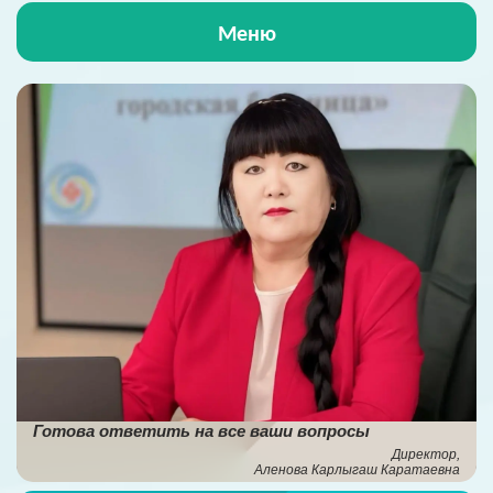
Меню
Главная
О больнице
Жизнь больницы
Пациентам
ОСМС
Антикорупционная деятельность
Готова ответить на все ваши вопросы
НПА
Директор,
Аленова Карлыгаш Каратаевна