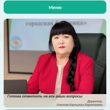
Меню
Главная
О больнице
Жизнь больницы
Пациентам
ОСМС
Антикорупционная деятельность
Готова ответить на все ваши вопросы
НПА
Директор,
Аленова Карлыгаш Каратаевна