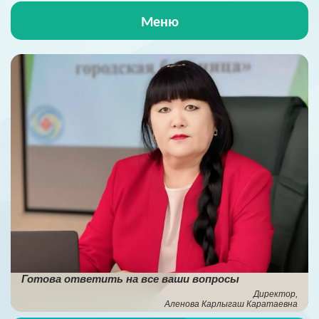
Меню
Главная
О больнице
Жизнь больницы
Пациентам
ОСМС
Антикорупционная деятельность
Готова ответить на все ваши вопросы
НПА
Директор,
Аленова Карлыгаш Каратаевна