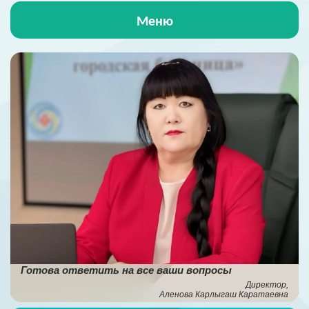
Меню
Главная
О больнице
Жизнь больницы
Пациентам
ОСМС
Антикорупционная деятельность
Готова ответить на все ваши вопросы
НПА
Директор,
Аленова Карлыгаш Каратаевна